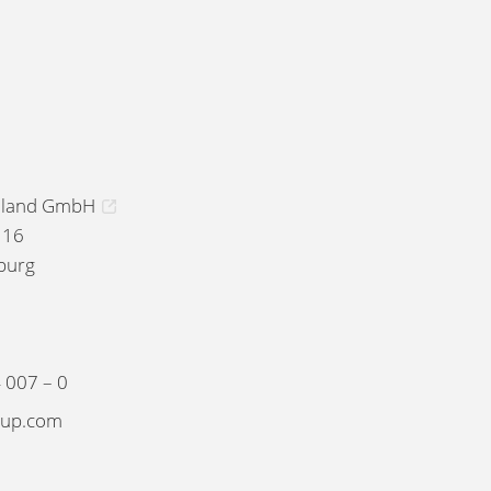
hland GmbH
 16
burg
 007 – 0
oup.com