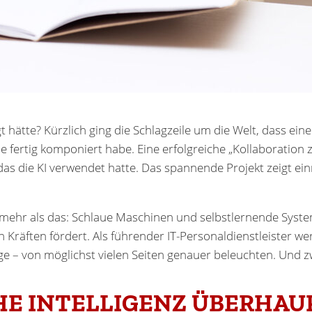
hätte? Kürzlich ging die Schlagzeile um die Welt, dass eine
ie fertig komponiert habe. Eine erfolgreiche „Kollaboratio
 das die KI verwendet hatte. Das spannende Projekt zeigt ei
l mehr als das: Schlaue Maschinen und selbstlernende Syste
ach Kräften fördert. Als führender IT-Personaldienstleister
lge – von möglichst vielen Seiten genauer beleuchten. Und 
HE INTELLIGENZ ÜBERHAU