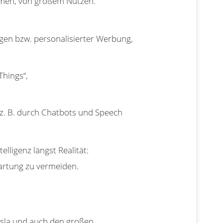
nehmen, von großem Nutzen.
gen bzw. personalisierter Werbung,
Things“,
z. B. durch Chatbots und Speech
telligenz längst Realität:
artung zu vermeiden.
Tesla und auch den großen