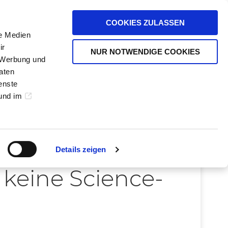
DE
EN
Karriere
Über Yoh
COOKIES ZULASSEN
le Medien
ir
NUR NOTWENDIGE COOKIES
, Werbung und
KI-
KONTAKT
aten
SERVICES
enste
und im
Details zeigen
 keine Science-