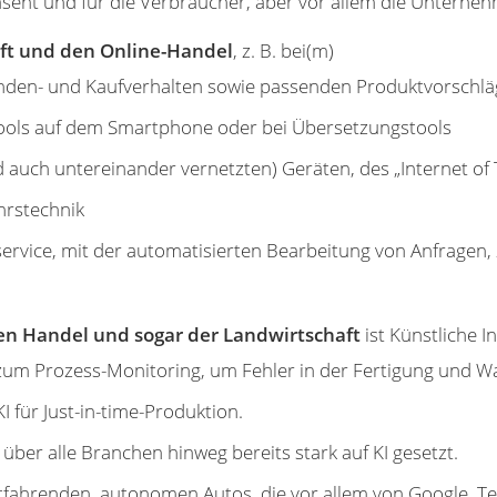
 präsent und für die Verbraucher, aber vor allem die Unter
aft und den Online-Handel
, z. B. bei(m)
nden- und Kaufverhalten sowie passenden Produktvorschlä
-Tools auf dem Smartphone oder bei Übersetzungstools
 auch untereinander vernetzten) Geräten, des „Internet of 
hrstechnik
rvice, mit der automatisierten Bearbeitung von Anfragen, 
en Handel und sogar der Landwirtschaft
ist Künstliche In
um Prozess-Monitoring, um Fehler in der Fertigung und W
I für Just-in-time-Produktion.
ber alle Branchen hinweg bereits stark auf KI gesetzt.
bstfahrenden, autonomen Autos, die vor allem von Google, 