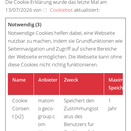
Die Cookie-Erklärung wurde das letzte Mal am
13/07/2026 von
Cookiebot
aktualisiert:
Notwendig (3)
Notwendige Cookies helfen dabei, eine Webseite
nutzbar zu machen, indem sie Grundfunktionen wie
Seitennavigation und Zugriff auf sichere Bereiche
der Webseite ermöglichen. Die Webseite kann ohne
diese Cookies nicht richtig funktionieren.
Name
Anbieter
Zweck
Maximale
Speicherd
Cookie
matom
Speichert den
1
Consen
o.geco-
Zustimmungsst
Jahr
t [x2]
group.c
atus des
om
Benutzers für