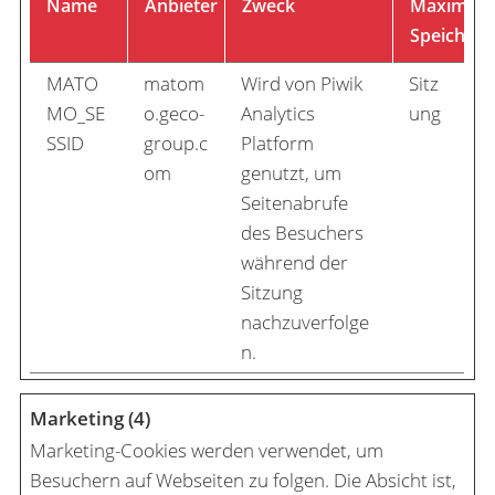
Name
Anbieter
Zweck
Maximale
Speicherd
MATO
matom
Wird von Piwik
Sitz
MO_SE
o.geco-
Analytics
ung
SSID
group.c
Platform
om
genutzt, um
Seitenabrufe
des Besuchers
während der
Sitzung
nachzuverfolge
n.
Marketing (4)
Marketing-Cookies werden verwendet, um
Besuchern auf Webseiten zu folgen. Die Absicht ist,