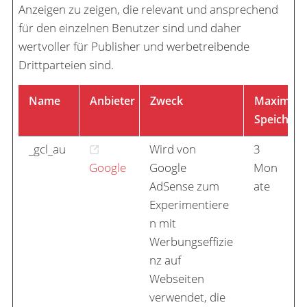
Anzeigen zu zeigen, die relevant und ansprechend
für den einzelnen Benutzer sind und daher
wertvoller für Publisher und werbetreibende
Drittparteien sind.
Name
Anbieter
Zweck
Maximale
Speicherd
_gcl_au
Wird von
3
Google
Google
Mon
AdSense zum
ate
Experimentiere
n mit
Werbungseffizie
nz auf
Webseiten
verwendet, die