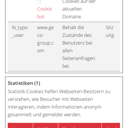
Cookies auf der
Cookie
aktuellen
bot
Domäne.
fe_typo
www.ge
Behält die
Sitz
_user
co-
Zustände des
ung
group.c
Benutzers bei
om
allen
Seitenanfragen
bei.
Statistiken (1)
Statistik-Cookies helfen Webseiten-Besitzern zu
verstehen, wie Besucher mit Webseiten
interagieren, indem Informationen anonym
gesammelt und gemeldet werden.