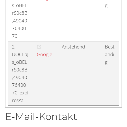
s_oBEL
g
rS0c8B
,49040
76400
70
2-
Anstehend
Best
UOCLaJ
Google
ändi
s_oBEL
g
rS0c8B
,49040
76400
70_expi
resAt
E-Mail-Kontakt