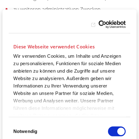
zu weiteren administrativen Zwecken.
Eine Auswertung der Daten zu Marketingzwecken
findet in diesem Zusammenhang nicht statt.
Rückschlüsse auf Ihre Person zu ziehen, behalten wir
Diese Webseite verwendet Cookies
uns allenfalls für den Fall vor, dass dies erforderlich
Wir verwenden Cookies, um Inhalte und Anzeigen
wird, um missbräuchliche Seitenzugriffe aufzuklären.
zu personalisieren, Funktionen für soziale Medien
In diesen Fällen können Daten auch an
anbieten zu können und die Zugriffe auf unsere
Ermittlungsbehörden weitergegeben werden, soweit
Website zu analysieren. Außerdem geben wir
für die Aufklärung erforderlich.
Informationen zu Ihrer Verwendung unserer
Website an unsere Partner für soziale Medien,
In diesen Zwecken liegt auch unser berechtigtes
Werbung und Analysen weiter. Unsere Partner
Interesse an der Datenverarbeitung nach Art. 6 Abs. 1
führen diese Informationen möglicherweise mit
lit. f DSGVO.
weiteren Daten zusammen, die Sie ihnen
bereitgestellt haben oder die sie im Rahmen Ihrer
Einwilligungsauswahl
Nutzung der Dienste gesammelt haben. Weitere
Dauer der Speicherung
Notwendig
Informationen finden Sie in unserer