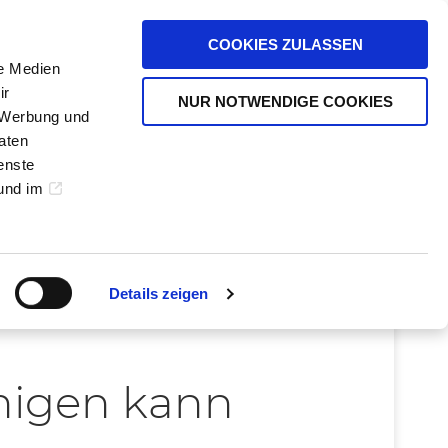
DE
EN
Karriere
Über Yoh
COOKIES ZULASSEN
le Medien
ir
NUR NOTWENDIGE COOKIES
, Werbung und
KI-
KONTAKT
aten
SERVICES
enste
und im
Details zeigen
unigen kann