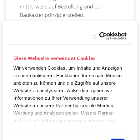
mittlerweile auf Bestellung und per
Baukastenprinzip erstellen.
Malware:
Hacker programmieren auf
Wunsch passende Schadsoftware, welche
u. a. per Phishing Daten sammelt, Systeme
manipuliert oder IT-Infrastrukturen angreift.
Diese Webseite verwendet Cookies
DDos-Attacken,
um Systeme durch
Wir verwenden Cookies, um Inhalte und Anzeigen
Überlastung in die Knie zu zwingen, gibt es
zu personalisieren, Funktionen für soziale Medien
schon länger, sie werden aber immer
anbieten zu können und die Zugriffe auf unsere
schlagkräftiger – und lassen sich leicht per
Website zu analysieren. Außerdem geben wir
CaaS beauftragen.
Informationen zu Ihrer Verwendung unserer
Website an unsere Partner für soziale Medien,
Botnetzwerke
werden per CaaS vermietet
Werbung und Analysen weiter. Unsere Partner
und sind mit bis zu Hunderttausenden
führen diese Informationen möglicherweise mit
gekaperten Geräten mächtige
weiteren Daten zusammen, die Sie ihnen
Angriffswerkzeuge.
bereitgestellt haben oder die sie im Rahmen Ihrer
Einwilligungsauswahl